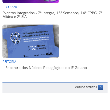
IF GOIANO
Eventos Integrados - 7° Integra, 15° Semapós, 14° CPPG, 7°
Midex e 2ª SIA
REITORIA
II Encontro dos Núcleos Pedagógicos do IF Goiano
OUTROS EVENTOS