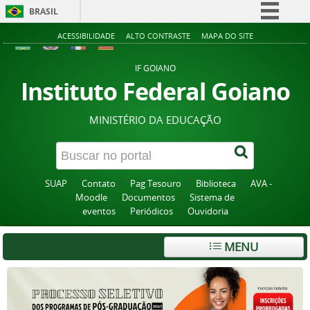
BRASIL
Simplifique!
ACESSIBILIDADE
ALTO CONTRASTE
MAPA DO SITE
Comunica BR
IF GOIANO
Participe
Instituto Federal Goiano
Acesso à informação
MINISTÉRIO DA EDUCAÇÃO
Legislação
Canais
SUAP
Contato
Pag Tesouro
Biblioteca
AVA -
Moodle
Documentos
Sistema de
eventos
Periódicos
Ouvidoria
MENU