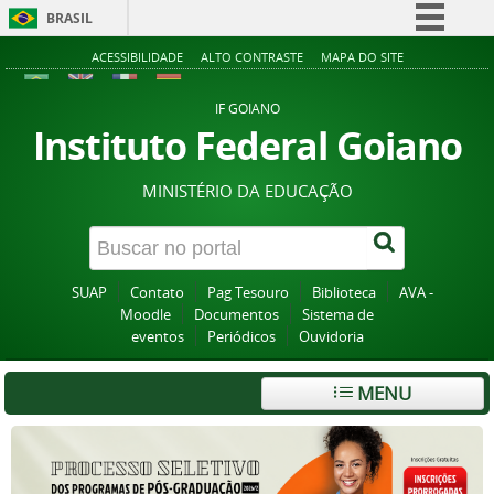
BRASIL
Simplifique!
ACESSIBILIDADE
ALTO CONTRASTE
MAPA DO SITE
Comunica BR
IF GOIANO
Participe
Instituto Federal Goiano
Acesso à informação
MINISTÉRIO DA EDUCAÇÃO
Legislação
Canais
SUAP
Contato
Pag Tesouro
Biblioteca
AVA -
Moodle
Documentos
Sistema de
eventos
Periódicos
Ouvidoria
MENU