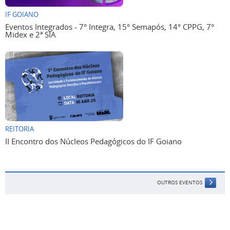
IF GOIANO
Eventos Integrados - 7° Integra, 15° Semapós, 14° CPPG, 7°
Midex e 2ª SIA
REITORIA
II Encontro dos Núcleos Pedagógicos do IF Goiano
OUTROS EVENTOS