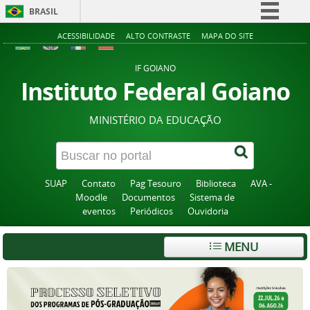
BRASIL
Simplifique!
ACESSIBILIDADE
ALTO CONTRASTE
MAPA DO SITE
Comunica BR
IF GOIANO
Participe
Instituto Federal Goiano
Acesso à informação
MINISTÉRIO DA EDUCAÇÃO
Legislação
Canais
SUAP
Contato
Pag Tesouro
Biblioteca
AVA -
Moodle
Documentos
Sistema de
eventos
Periódicos
Ouvidoria
MENU