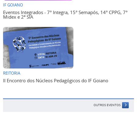
IF GOIANO
Eventos Integrados - 7° Integra, 15° Semapós, 14° CPPG, 7°
Midex e 2ª SIA
REITORIA
II Encontro dos Núcleos Pedagógicos do IF Goiano
OUTROS EVENTOS