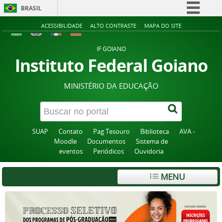
BRASIL
Simplifique!
ACESSIBILIDADE
ALTO CONTRASTE
MAPA DO SITE
Comunica BR
IF GOIANO
Participe
Instituto Federal Goiano
Acesso à informação
MINISTÉRIO DA EDUCAÇÃO
Legislação
Canais
SUAP
Contato
Pag Tesouro
Biblioteca
AVA -
Moodle
Documentos
Sistema de
eventos
Periódicos
Ouvidoria
MENU