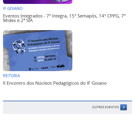
IF GOIANO
Eventos Integrados - 7° Integra, 15° Semapós, 14° CPPG, 7°
Midex e 2ª SIA
REITORIA
II Encontro dos Núcleos Pedagógicos do IF Goiano
OUTROS EVENTOS