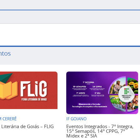
ntos
 CERERÊ
IF GOIANO
a Literária de Goiás – FLIG
Eventos Integrados - 7° Integra,
15° Semapós, 14° CPPG, 7°
Midex e 2ª SIA