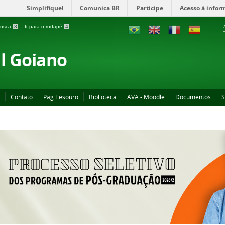
Simplifique!
Comunica BR
Participe
Acesso à infor
 busca
3
Ir para o rodapé
4
al Goiano
Contato
Pag Tesouro
Biblioteca
AVA - Moodle
Documentos
S