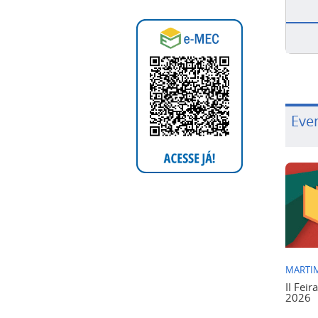
Eve
MARTIM
II Feir
2026