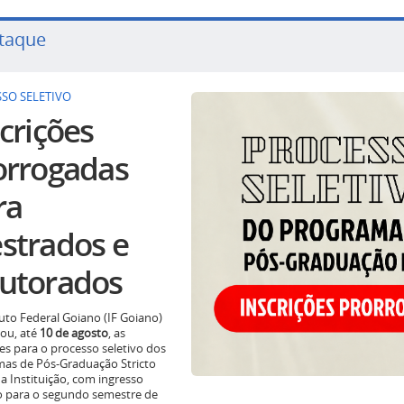
taque
SO SELETIVO
crições
orrogadas
ra
strados e
utorados
tuto Federal Goiano (IF Goiano)
ou, até
10 de agosto
, as
ões para o processo seletivo dos
as de Pós-Graduação Stricto
a Instituição, com ingresso
o para o segundo semestre de