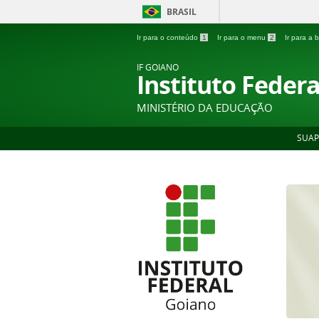
BRASIL
Ir para o conteúdo
1
Ir para o menu
2
Ir para a
IF GOIANO
Instituto Feder
MINISTÉRIO DA EDUCAÇÃO
SUAP