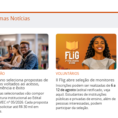
mas Notícias
SÃO
VOLUNTÁRIOS
ano seleciona propostas de
II Flig abre seleção de monitores
os voltados ao acesso,
Inscrições podem ser realizadas de
6 a
ência e êxito
12 de agosto
(edital retificado, veja
ivas selecionadas vão compor
aqui). Estudantes de instituições
tura institucional ao Edital
públicas e privadas de ensino, além de
EC nº 05/2026. Cada proposta
pessoas interessadas, podem
solicitar até R$ 30 mil em
participar da seleção.
s.