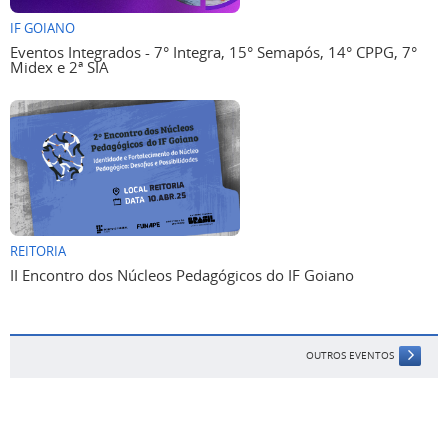
IF GOIANO
Eventos Integrados - 7° Integra, 15° Semapós, 14° CPPG, 7°
Midex e 2ª SIA
REITORIA
II Encontro dos Núcleos Pedagógicos do IF Goiano
OUTROS EVENTOS