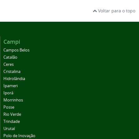
Voltar para o topo
Campi
Campos Belos
Catalão
Ceres
Cristalina
Hidrolândia
Ipameri
Iporá
Morrinhos
Posse
Rio Verde
Trindade
Urutaí
Polo de Inovação
Centro de Referência