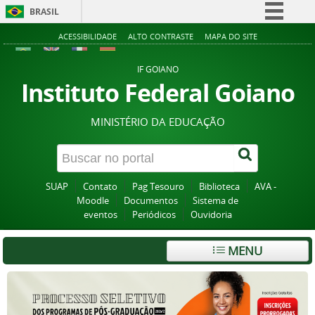
BRASIL
Simplifique!
ACESSIBILIDADE
ALTO CONTRASTE
MAPA DO SITE
Comunica BR
IF GOIANO
Participe
Instituto Federal Goiano
Acesso à informação
MINISTÉRIO DA EDUCAÇÃO
Legislação
Canais
SUAP
Contato
Pag Tesouro
Biblioteca
AVA -
Moodle
Documentos
Sistema de
eventos
Periódicos
Ouvidoria
MENU