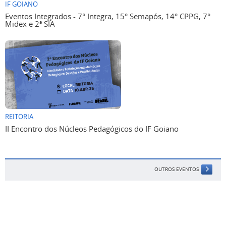
IF GOIANO
Eventos Integrados - 7° Integra, 15° Semapós, 14° CPPG, 7°
Midex e 2ª SIA
REITORIA
II Encontro dos Núcleos Pedagógicos do IF Goiano
OUTROS EVENTOS