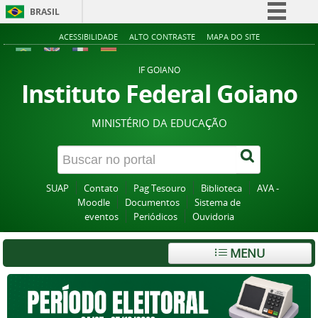
BRASIL
Simplifique!
ACESSIBILIDADE
ALTO CONTRASTE
MAPA DO SITE
Comunica BR
IF GOIANO
Participe
Instituto Federal Goiano
Acesso à informação
MINISTÉRIO DA EDUCAÇÃO
Legislação
Canais
SUAP
Contato
Pag Tesouro
Biblioteca
AVA -
Moodle
Documentos
Sistema de
eventos
Periódicos
Ouvidoria
MENU