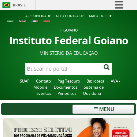
BRASIL
Simplifique!
ACESSIBILIDADE
ALTO CONTRASTE
MAPA DO SITE
Comunica BR
IF GOIANO
Participe
Instituto Federal Goiano
Acesso à informação
MINISTÉRIO DA EDUCAÇÃO
Legislação
Canais
SUAP
Contato
Pag Tesouro
Biblioteca
AVA -
Moodle
Documentos
Sistema de
eventos
Periódicos
Ouvidoria
MENU