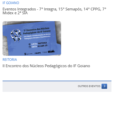
IF GOIANO
Eventos Integrados - 7° Integra, 15° Semapós, 14° CPPG, 7°
Midex e 2ª SIA
REITORIA
II Encontro dos Núcleos Pedagógicos do IF Goiano
OUTROS EVENTOS