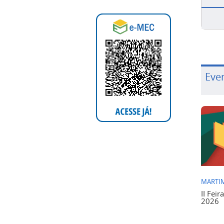
Eve
MARTIM
II Feir
2026