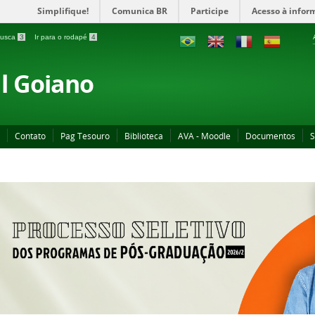
Simplifique!
Comunica BR
Participe
Acesso à infor
 busca
3
Ir para o rodapé
4
al Goiano
Contato
Pag Tesouro
Biblioteca
AVA - Moodle
Documentos
S