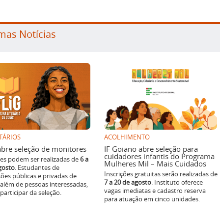
mas Notícias
TÁRIOS
ACOLHIMENTO
g abre seleção de monitores
IF Goiano abre seleção para
cuidadores infantis do Programa
ões podem ser realizadas de
6 a
Mulheres Mil – Mais Cuidados
gosto
. Estudantes de
Inscrições gratuitas serão realizadas de
ições públicas e privadas de
7 a 20 de agosto
. Instituto oferece
 além de pessoas interessadas,
vagas imediatas e cadastro reserva
articipar da seleção.
para atuação em cinco unidades.