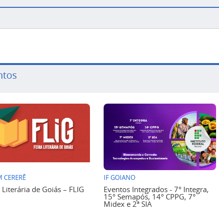
ntos
 CERERÊ
IF GOIANO
a Literária de Goiás – FLIG
Eventos Integrados - 7° Integra,
15° Semapós, 14° CPPG, 7°
Midex e 2ª SIA