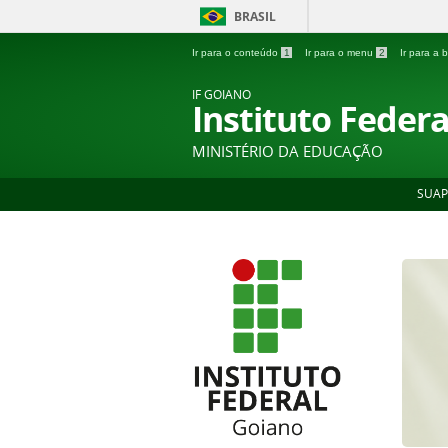
BRASIL
Ir para o conteúdo
1
Ir para o menu
2
Ir para a
IF GOIANO
Instituto Feder
MINISTÉRIO DA EDUCAÇÃO
SUAP