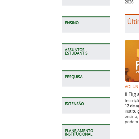
2026.
Últi
ENSINO
ASSUNTOS
ESTUDANTIS
PESQUISA
VOLUN
II Fli
Inscriç
EXTENSÃO
12 de a
institu
ensino,
podem p
PLANEJAMENTO
INSTITUCIONAL