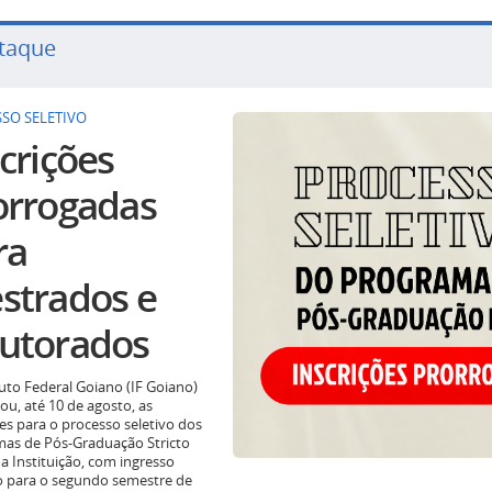
taque
SO SELETIVO
crições
orrogadas
ra
strados e
utorados
tuto Federal Goiano (IF Goiano)
ou, até 10 de agosto, as
ões para o processo seletivo dos
as de Pós-Graduação Stricto
a Instituição, com ingresso
o para o segundo semestre de