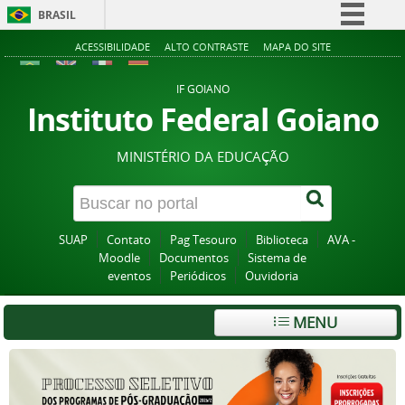
BRASIL
Simplifique!
ACESSIBILIDADE
ALTO CONTRASTE
MAPA DO SITE
Comunica BR
IF GOIANO
Participe
Instituto Federal Goiano
Acesso à informação
MINISTÉRIO DA EDUCAÇÃO
Legislação
Canais
SUAP
Contato
Pag Tesouro
Biblioteca
AVA -
Moodle
Documentos
Sistema de
eventos
Periódicos
Ouvidoria
MENU