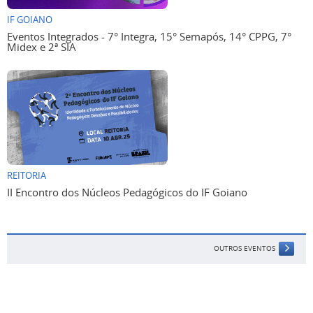
IF GOIANO
Eventos Integrados - 7° Integra, 15° Semapós, 14° CPPG, 7°
Midex e 2ª SIA
REITORIA
II Encontro dos Núcleos Pedagógicos do IF Goiano
OUTROS EVENTOS