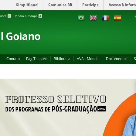
Simplifique!
Comunica BR
Participe
Acesso à infor
 busca
3
Ir para o rodapé
4
al Goiano
Contato
Pag Tesouro
Biblioteca
AVA - Moodle
Documentos
S