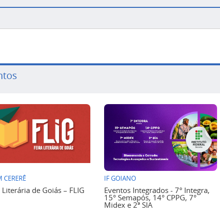
ntos
 CERERÊ
IF GOIANO
a Literária de Goiás – FLIG
Eventos Integrados - 7° Integra,
15° Semapós, 14° CPPG, 7°
Midex e 2ª SIA