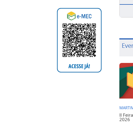
Eve
MARTIM
II Feir
2026