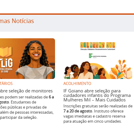
mas Notícias
TÁRIOS
ACOLHIMENTO
g abre seleção de monitores
IF Goiano abre seleção para
cuidadores infantis do Programa
ões podem ser realizadas de
6 a
Mulheres Mil – Mais Cuidados
gosto
. Estudantes de
Inscrições gratuitas serão realizadas de
ições públicas e privadas de
7 a 20 de agosto
. Instituto oferece
 além de pessoas interessadas,
vagas imediatas e cadastro reserva
articipar da seleção.
para atuação em cinco unidades.