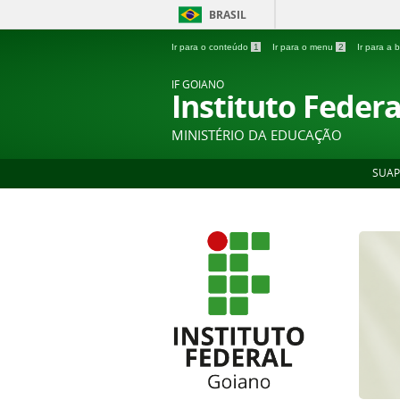
BRASIL
Ir para o conteúdo
1
Ir para o menu
2
Ir para a
IF GOIANO
Instituto Feder
MINISTÉRIO DA EDUCAÇÃO
SUAP