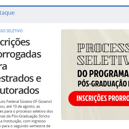
taque
SO SELETIVO
crições
orrogadas
ra
strados e
utorados
tuto Federal Goiano (IF Goiano)
ou, até 10 de agosto, as
ões para o processo seletivo dos
as de Pós-Graduação Stricto
a Instituição, com ingresso
o para o segundo semestre de