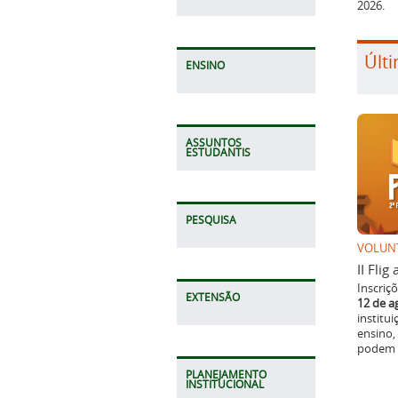
2026.
Últi
ENSINO
ASSUNTOS
ESTUDANTIS
PESQUISA
VOLUN
II Fli
Inscriç
EXTENSÃO
12 de a
institu
ensino,
podem p
PLANEJAMENTO
INSTITUCIONAL