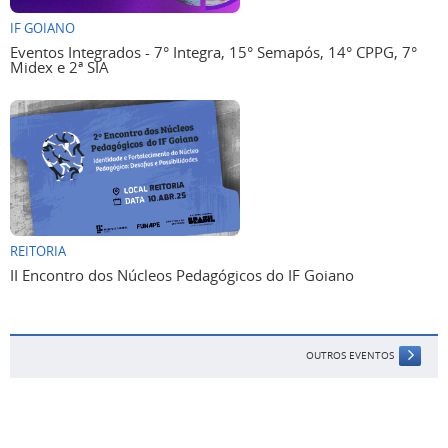
IF GOIANO
Eventos Integrados - 7° Integra, 15° Semapós, 14° CPPG, 7°
Midex e 2ª SIA
REITORIA
II Encontro dos Núcleos Pedagógicos do IF Goiano
OUTROS EVENTOS