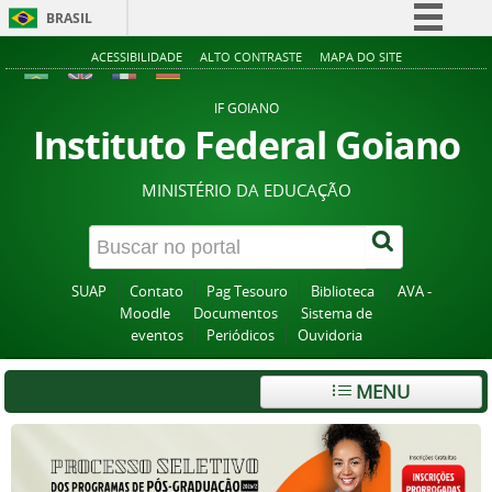
BRASIL
Simplifique!
ACESSIBILIDADE
ALTO CONTRASTE
MAPA DO SITE
Comunica BR
IF GOIANO
Participe
Instituto Federal Goiano
Acesso à informação
MINISTÉRIO DA EDUCAÇÃO
Legislação
Canais
SUAP
Contato
Pag Tesouro
Biblioteca
AVA -
Moodle
Documentos
Sistema de
eventos
Periódicos
Ouvidoria
MENU