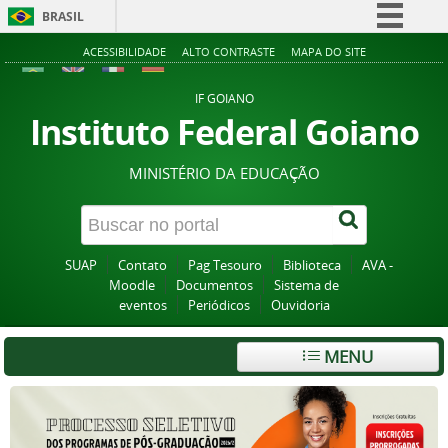
BRASIL
Simplifique!
ACESSIBILIDADE
ALTO CONTRASTE
MAPA DO SITE
Comunica BR
IF GOIANO
Participe
Instituto Federal Goiano
Acesso à informação
MINISTÉRIO DA EDUCAÇÃO
Legislação
Canais
SUAP
Contato
Pag Tesouro
Biblioteca
AVA -
Moodle
Documentos
Sistema de
eventos
Periódicos
Ouvidoria
MENU