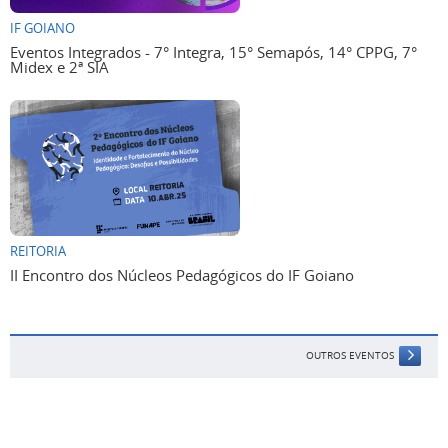
IF GOIANO
Eventos Integrados - 7° Integra, 15° Semapós, 14° CPPG, 7°
Midex e 2ª SIA
REITORIA
II Encontro dos Núcleos Pedagógicos do IF Goiano
OUTROS EVENTOS