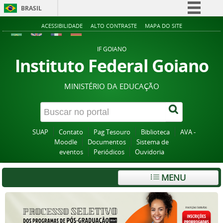
BRASIL
Simplifique!
ACESSIBILIDADE
ALTO CONTRASTE
MAPA DO SITE
Comunica BR
IF GOIANO
Participe
Instituto Federal Goiano
Acesso à informação
MINISTÉRIO DA EDUCAÇÃO
Legislação
Canais
SUAP
Contato
Pag Tesouro
Biblioteca
AVA -
Moodle
Documentos
Sistema de
eventos
Periódicos
Ouvidoria
MENU