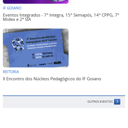
IF GOIANO
Eventos Integrados - 7° Integra, 15° Semapós, 14° CPPG, 7°
Midex e 2ª SIA
REITORIA
II Encontro dos Núcleos Pedagógicos do IF Goiano
OUTROS EVENTOS