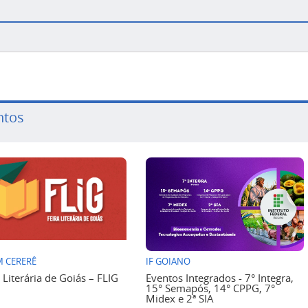
ntos
 CERERÊ
IF GOIANO
a Literária de Goiás – FLIG
Eventos Integrados - 7° Integra,
15° Semapós, 14° CPPG, 7°
Midex e 2ª SIA