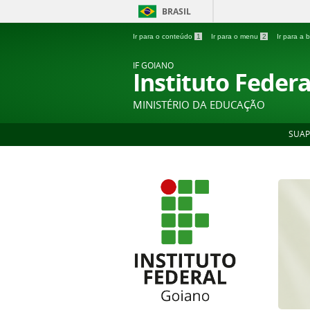
BRASIL
Ir para o conteúdo
1
Ir para o menu
2
Ir para a
IF GOIANO
Instituto Feder
MINISTÉRIO DA EDUCAÇÃO
SUAP