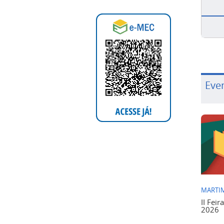
Eve
MARTIM
II Feir
2026