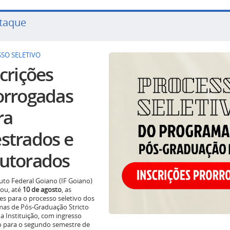
taque
SO SELETIVO
crições
orrogadas
ra
strados e
utorados
tuto Federal Goiano (IF Goiano)
ou, até
10 de agosto
, as
ões para o processo seletivo dos
as de Pós-Graduação Stricto
a Instituição, com ingresso
o para o segundo semestre de