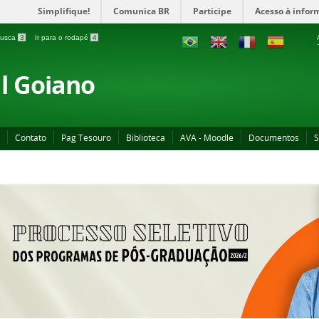
Simplifique!
Comunica BR
Participe
Acesso à infor
 busca
3
Ir para o rodapé
4
al Goiano
Contato
Pag Tesouro
Biblioteca
AVA - Moodle
Documentos
S