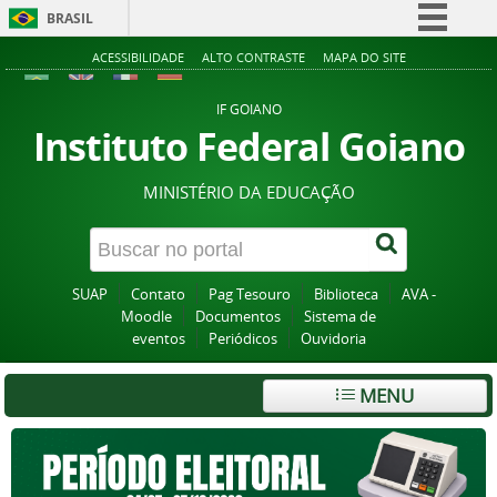
BRASIL
Simplifique!
ACESSIBILIDADE
ALTO CONTRASTE
MAPA DO SITE
Comunica BR
IF GOIANO
Participe
Instituto Federal Goiano
Acesso à informação
MINISTÉRIO DA EDUCAÇÃO
Legislação
Canais
SUAP
Contato
Pag Tesouro
Biblioteca
AVA -
Moodle
Documentos
Sistema de
eventos
Periódicos
Ouvidoria
MENU