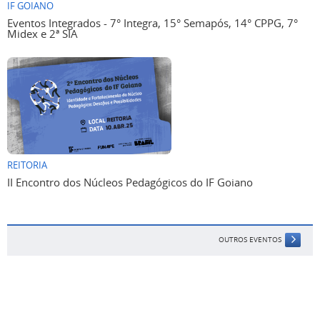
IF GOIANO
Eventos Integrados - 7° Integra, 15° Semapós, 14° CPPG, 7°
Midex e 2ª SIA
REITORIA
II Encontro dos Núcleos Pedagógicos do IF Goiano
OUTROS EVENTOS