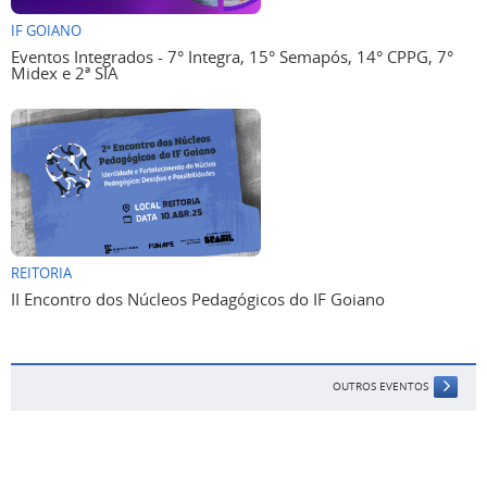
IF GOIANO
Eventos Integrados - 7° Integra, 15° Semapós, 14° CPPG, 7°
Midex e 2ª SIA
REITORIA
II Encontro dos Núcleos Pedagógicos do IF Goiano
OUTROS EVENTOS