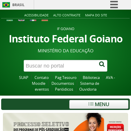
BRASIL
Simplifique!
ACESSIBILIDADE
ALTO CONTRASTE
MAPA DO SITE
Comunica BR
IF GOIANO
Participe
Instituto Federal Goiano
Acesso à informação
MINISTÉRIO DA EDUCAÇÃO
Legislação
Canais
SUAP
Contato
Pag Tesouro
Biblioteca
AVA -
Moodle
Documentos
Sistema de
eventos
Periódicos
Ouvidoria
MENU