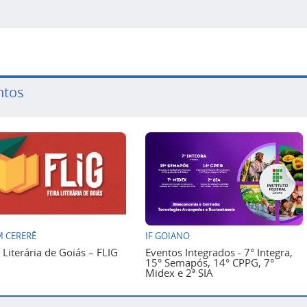
ntos
 CERERÊ
IF GOIANO
a Literária de Goiás – FLIG
Eventos Integrados - 7° Integra,
15° Semapós, 14° CPPG, 7°
Midex e 2ª SIA