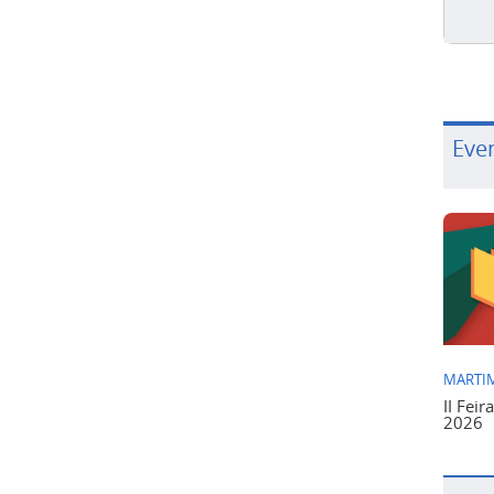
Eve
MARTIM
II Feir
2026