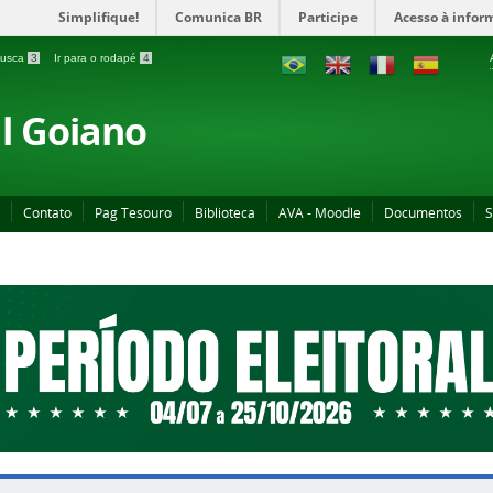
Simplifique!
Comunica BR
Participe
Acesso à infor
 busca
3
Ir para o rodapé
4
al Goiano
Contato
Pag Tesouro
Biblioteca
AVA - Moodle
Documentos
S