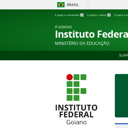
BRASIL
Ir para o conteúdo
1
Ir para o menu
2
Ir para a
IF GOIANO
Instituto Feder
MINISTÉRIO DA EDUCAÇÃO
SUAP