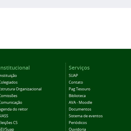
Institucional
Serviços
Instituição
SUAP
Colegiados
Contato
Estrutura Organizacional
Pag Tesouro
Comissões
Biblioteca
Comunicação
AVA - Moodle
Agenda do reitor
Documentos
SIASS
Sistema de eventos
Eleições CS
Periódicos
SEI/Suap
Ouvidoria