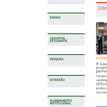
Últi
ENSINO
ASSUNTOS
ESTUDANTIS
EXTEN
PESQUISA
IF Goi
projet
perman
Iniciat
candida
EXTENSÃO
SETEC/M
poderá 
recurso
PLANEJAMENTO
INSTITUCIONAL