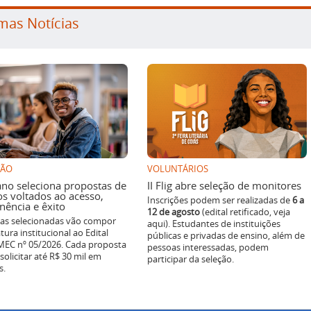
mas Notícias
SÃO
VOLUNTÁRIOS
ano seleciona propostas de
II Flig abre seleção de monitores
os voltados ao acesso,
Inscrições podem ser realizadas de
6 a
ência e êxito
12 de agosto
(edital retificado, veja
ivas selecionadas vão compor
aqui). Estudantes de instituições
tura institucional ao Edital
públicas e privadas de ensino, além de
EC nº 05/2026. Cada proposta
pessoas interessadas, podem
solicitar até R$ 30 mil em
participar da seleção.
s.