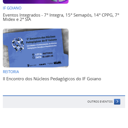
IF GOIANO
Eventos Integrados - 7° Integra, 15° Semapós, 14° CPPG, 7°
Midex e 2ª SIA
REITORIA
II Encontro dos Núcleos Pedagógicos do IF Goiano
OUTROS EVENTOS