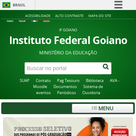
BRASIL
Simplifique!
ACESSIBILIDADE
ALTO CONTRASTE
MAPA DO SITE
Comunica BR
IF GOIANO
Participe
Instituto Federal Goiano
Acesso à informação
MINISTÉRIO DA EDUCAÇÃO
Legislação
Canais
SUAP
Contato
Pag Tesouro
Biblioteca
AVA -
Moodle
Documentos
Sistema de
eventos
Periódicos
Ouvidoria
MENU