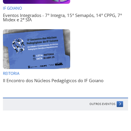
IF GOIANO
Eventos Integrados - 7° Integra, 15° Semapós, 14° CPPG, 7°
Midex e 2ª SIA
REITORIA
II Encontro dos Núcleos Pedagógicos do IF Goiano
OUTROS EVENTOS