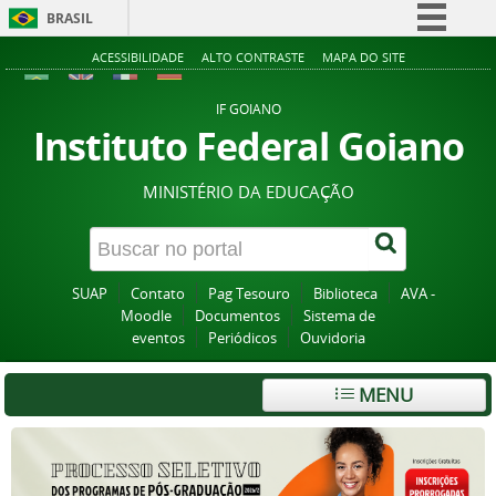
BRASIL
Simplifique!
ACESSIBILIDADE
ALTO CONTRASTE
MAPA DO SITE
Comunica BR
IF GOIANO
Participe
Instituto Federal Goiano
Acesso à informação
MINISTÉRIO DA EDUCAÇÃO
Legislação
Canais
SUAP
Contato
Pag Tesouro
Biblioteca
AVA -
Moodle
Documentos
Sistema de
eventos
Periódicos
Ouvidoria
MENU