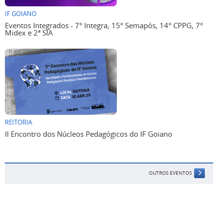
IF GOIANO
Eventos Integrados - 7° Integra, 15° Semapós, 14° CPPG, 7°
Midex e 2ª SIA
REITORIA
II Encontro dos Núcleos Pedagógicos do IF Goiano
OUTROS EVENTOS