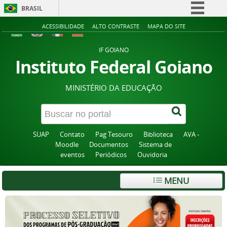
BRASIL
Simplifique!
ACESSIBILIDADE
ALTO CONTRASTE
MAPA DO SITE
Comunica BR
IF GOIANO
Participe
Instituto Federal Goiano
Acesso à informação
MINISTÉRIO DA EDUCAÇÃO
Legislação
Canais
SUAP
Contato
Pag Tesouro
Biblioteca
AVA -
Moodle
Documentos
Sistema de
eventos
Periódicos
Ouvidoria
MENU