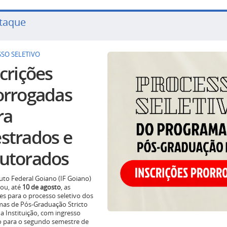
taque
SO SELETIVO
crições
orrogadas
ra
strados e
utorados
tuto Federal Goiano (IF Goiano)
ou, até
10 de agosto
, as
ões para o processo seletivo dos
as de Pós-Graduação Stricto
a Instituição, com ingresso
o para o segundo semestre de