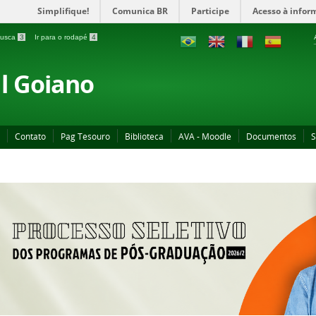
Simplifique!
Comunica BR
Participe
Acesso à infor
 busca
3
Ir para o rodapé
4
al Goiano
Contato
Pag Tesouro
Biblioteca
AVA - Moodle
Documentos
S