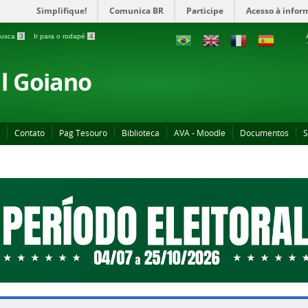
Simplifique!
Comunica BR
Participe
Acesso à infor
 busca
3
Ir para o rodapé
4
al Goiano
Contato
Pag Tesouro
Biblioteca
AVA - Moodle
Documentos
S