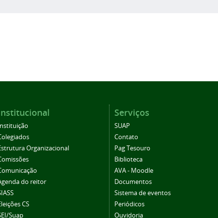
Institucional
Serviços
Instituição
SUAP
Colegiados
Contato
Estrutura Organizacional
Pag Tesouro
Comissões
Biblioteca
Comunicação
AVA - Moodle
Agenda do reitor
Documentos
SIASS
Sistema de eventos
Eleições CS
Periódicos
SEI/Suap
Ouvidoria