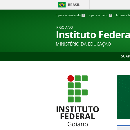
BRASIL
Ir para o conteúdo
1
Ir para o menu
2
Ir para a
IF GOIANO
Instituto Feder
MINISTÉRIO DA EDUCAÇÃO
SUAP