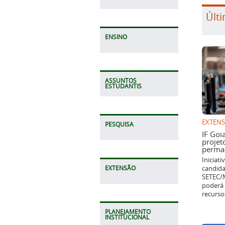
Últi
ENSINO
ASSUNTOS
ESTUDANTIS
EXTEN
PESQUISA
IF Goi
projet
perman
Iniciat
candida
EXTENSÃO
SETEC/M
poderá 
recurso
PLANEJAMENTO
INSTITUCIONAL