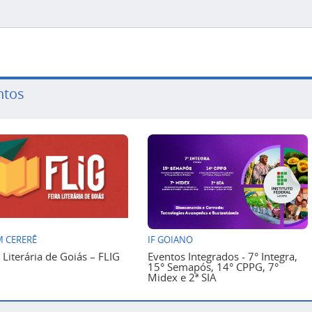
ntos
 CERERÊ
IF GOIANO
a Literária de Goiás – FLIG
Eventos Integrados - 7° Integra,
15° Semapós, 14° CPPG, 7°
Midex e 2ª SIA