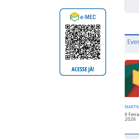
Eve
MARTIM
II Feir
2026