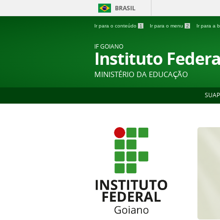
BRASIL
Ir para o conteúdo
1
Ir para o menu
2
Ir para a
IF GOIANO
Instituto Feder
MINISTÉRIO DA EDUCAÇÃO
SUAP