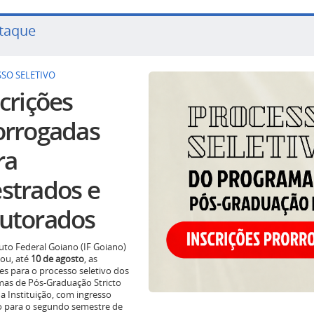
taque
SO SELETIVO
crições
orrogadas
ra
strados e
utorados
tuto Federal Goiano (IF Goiano)
ou, até
10 de agosto
, as
ões para o processo seletivo dos
as de Pós-Graduação Stricto
a Instituição, com ingresso
o para o segundo semestre de