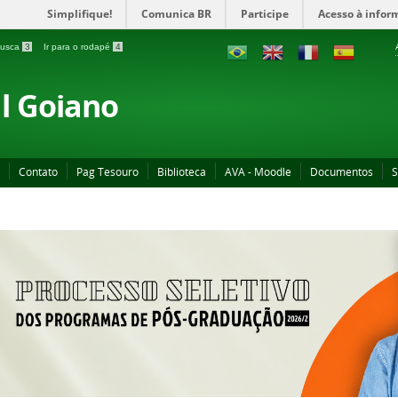
Simplifique!
Comunica BR
Participe
Acesso à infor
 busca
3
Ir para o rodapé
4
al Goiano
Contato
Pag Tesouro
Biblioteca
AVA - Moodle
Documentos
S