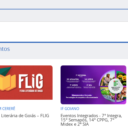
ntos
 CERERÊ
IF GOIANO
a Literária de Goiás – FLIG
Eventos Integrados - 7° Integra,
15° Semapós, 14° CPPG, 7°
Midex e 2ª SIA