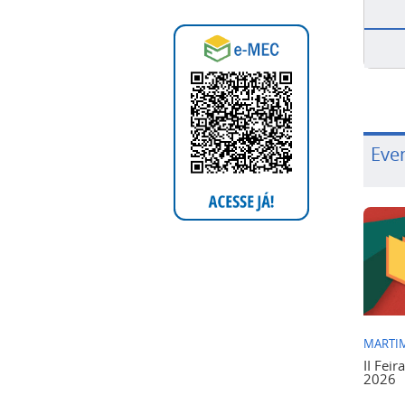
Eve
MARTIM
II Feir
2026