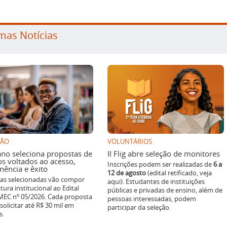
mas Notícias
SÃO
VOLUNTÁRIOS
ano seleciona propostas de
II Flig abre seleção de monitores
os voltados ao acesso,
Inscrições podem ser realizadas de
6 a
ência e êxito
12 de agosto
(edital retificado, veja
ivas selecionadas vão compor
aqui). Estudantes de instituições
tura institucional ao Edital
públicas e privadas de ensino, além de
EC nº 05/2026. Cada proposta
pessoas interessadas, podem
solicitar até R$ 30 mil em
participar da seleção.
s.