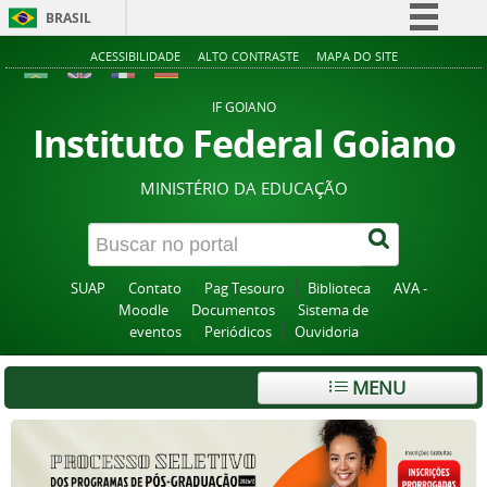
BRASIL
Simplifique!
ACESSIBILIDADE
ALTO CONTRASTE
MAPA DO SITE
Comunica BR
IF GOIANO
Participe
Instituto Federal Goiano
Acesso à informação
MINISTÉRIO DA EDUCAÇÃO
Legislação
Canais
SUAP
Contato
Pag Tesouro
Biblioteca
AVA -
Moodle
Documentos
Sistema de
eventos
Periódicos
Ouvidoria
MENU