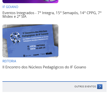
IF GOIANO
Eventos Integrados - 7° Integra, 15° Semapós, 14° CPPG, 7°
Midex e 2ª SIA
REITORIA
II Encontro dos Núcleos Pedagógicos do IF Goiano
OUTROS EVENTOS