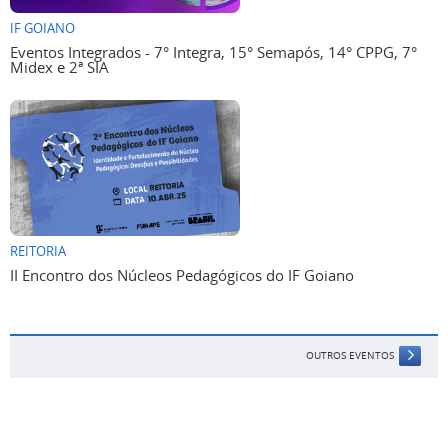
IF GOIANO
Eventos Integrados - 7° Integra, 15° Semapós, 14° CPPG, 7°
Midex e 2ª SIA
REITORIA
II Encontro dos Núcleos Pedagógicos do IF Goiano
OUTROS EVENTOS