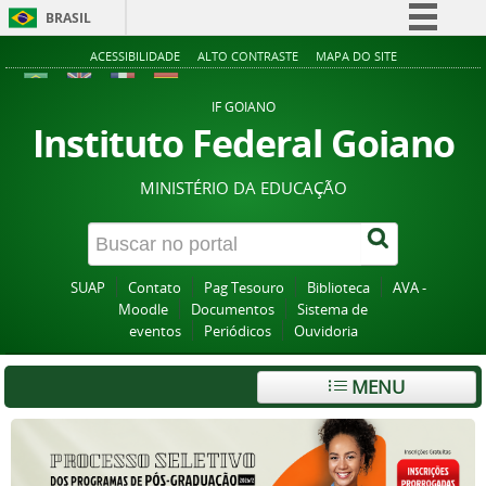
BRASIL
Simplifique!
ACESSIBILIDADE
ALTO CONTRASTE
MAPA DO SITE
Comunica BR
IF GOIANO
Participe
Instituto Federal Goiano
Acesso à informação
MINISTÉRIO DA EDUCAÇÃO
Legislação
Canais
SUAP
Contato
Pag Tesouro
Biblioteca
AVA -
Moodle
Documentos
Sistema de
eventos
Periódicos
Ouvidoria
MENU