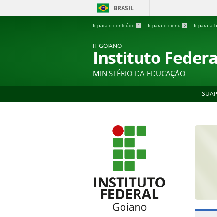
BRASIL
Ir para o conteúdo
1
Ir para o menu
2
Ir para a
IF GOIANO
Instituto Feder
MINISTÉRIO DA EDUCAÇÃO
SUAP