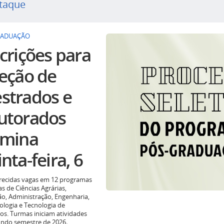
taque
RADUAÇÃO
crições para
leção de
strados e
utorados
rmina
nta-feira, 6
recidas vagas em 12 programas
as de Ciências Agrárias,
o, Administração, Engenharia,
ologia e Tecnologia de
os. Turmas iniciam atividades
undo semestre de 2026
.