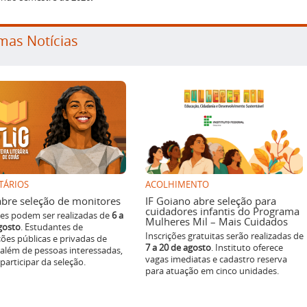
mas Notícias
TÁRIOS
ACOLHIMENTO
g abre seleção de monitores
IF Goiano abre seleção para
cuidadores infantis do Programa
ões podem ser realizadas de
6 a
Mulheres Mil – Mais Cuidados
gosto
. Estudantes de
Inscrições gratuitas serão realizadas de
ições públicas e privadas de
7 a 20 de agosto
. Instituto oferece
 além de pessoas interessadas,
vagas imediatas e cadastro reserva
articipar da seleção.
para atuação em cinco unidades.