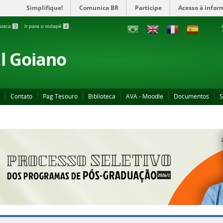
Simplifique!
Comunica BR
Participe
Acesso à infor
 busca
3
Ir para o rodapé
4
al Goiano
Contato
Pag Tesouro
Biblioteca
AVA - Moodle
Documentos
S