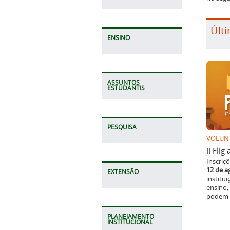
Últi
ENSINO
ASSUNTOS
ESTUDANTIS
PESQUISA
VOLUN
II Fli
Inscriç
12 de a
EXTENSÃO
institu
ensino,
podem p
PLANEJAMENTO
INSTITUCIONAL