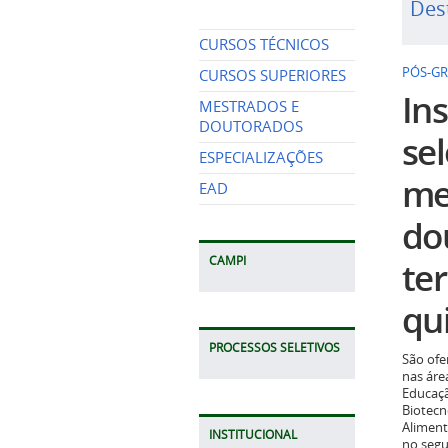
Des
CURSOS TÉCNICOS
PÓS-G
CURSOS SUPERIORES
Ins
MESTRADOS E
DOUTORADOS
se
ESPECIALIZAÇÕES
me
EAD
do
CAMPI
te
qui
PROCESSOS SELETIVOS
São ofe
nas áre
Educaçã
Biotecn
Aliment
INSTITUCIONAL
no seg