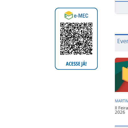
Eve
MARTIM
II Feir
2026