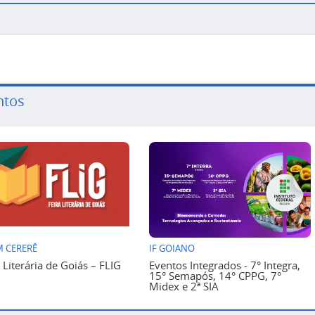
ntos
 CERERÊ
IF GOIANO
a Literária de Goiás – FLIG
Eventos Integrados - 7° Integra,
15° Semapós, 14° CPPG, 7°
Midex e 2ª SIA