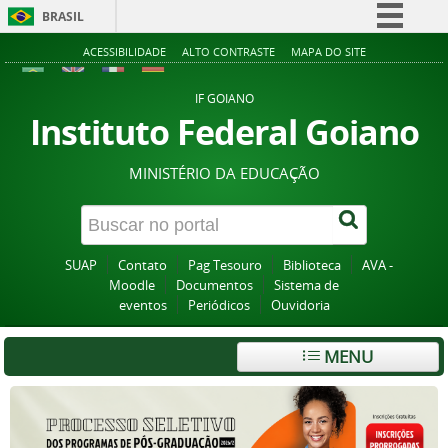
BRASIL
Simplifique!
ACESSIBILIDADE
ALTO CONTRASTE
MAPA DO SITE
Comunica BR
IF GOIANO
Participe
Instituto Federal Goiano
Acesso à informação
MINISTÉRIO DA EDUCAÇÃO
Legislação
Canais
SUAP
Contato
Pag Tesouro
Biblioteca
AVA -
Moodle
Documentos
Sistema de
eventos
Periódicos
Ouvidoria
MENU