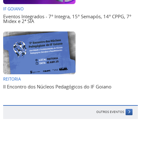
IF GOIANO
Eventos Integrados - 7° Integra, 15° Semapós, 14° CPPG, 7°
Midex e 2ª SIA
REITORIA
II Encontro dos Núcleos Pedagógicos do IF Goiano
OUTROS EVENTOS