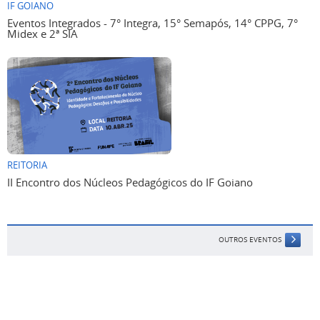
IF GOIANO
Eventos Integrados - 7° Integra, 15° Semapós, 14° CPPG, 7°
Midex e 2ª SIA
REITORIA
II Encontro dos Núcleos Pedagógicos do IF Goiano
OUTROS EVENTOS