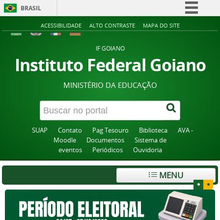
BRASIL
Simplifique!
ACESSIBILIDADE
ALTO CONTRASTE
MAPA DO SITE
Comunica BR
IF GOIANO
Participe
Instituto Federal Goiano
Acesso à informação
MINISTÉRIO DA EDUCAÇÃO
Legislação
Canais
SUAP
Contato
Pag Tesouro
Biblioteca
AVA -
Moodle
Documentos
Sistema de
eventos
Periódicos
Ouvidoria
MENU