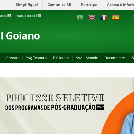
Simplifique!
Comunica BR
Participe
Acesso à infor
 busca
3
Ir para o rodapé
4
al Goiano
Contato
Pag Tesouro
Biblioteca
AVA - Moodle
Documentos
S