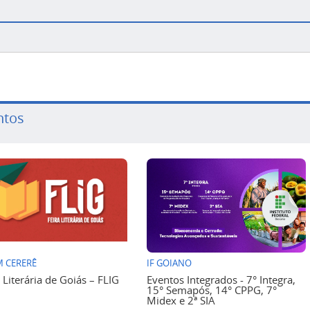
ntos
 CERERÊ
IF GOIANO
a Literária de Goiás – FLIG
Eventos Integrados - 7° Integra,
15° Semapós, 14° CPPG, 7°
Midex e 2ª SIA