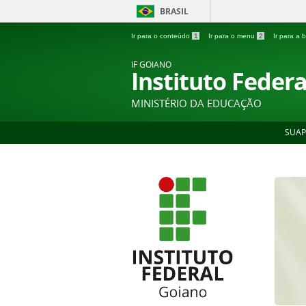
BRASIL
Ir para o conteúdo
1
Ir para o menu
2
Ir para a
IF GOIANO
Instituto Feder
MINISTÉRIO DA EDUCAÇÃO
SUAP