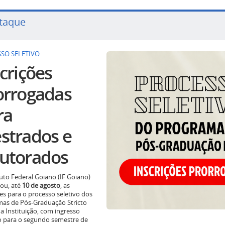
taque
SO SELETIVO
crições
orrogadas
ra
strados e
utorados
tuto Federal Goiano (IF Goiano)
ou, até
10 de agosto
, as
ões para o processo seletivo dos
as de Pós-Graduação Stricto
a Instituição, com ingresso
o para o segundo semestre de