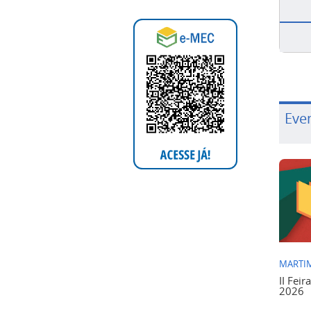
Eve
MARTIM
II Feir
2026