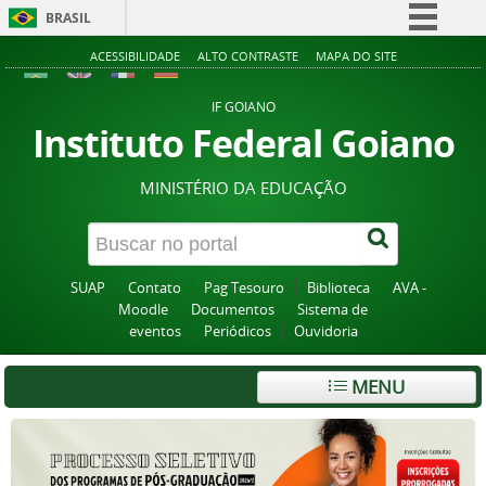
BRASIL
Simplifique!
ACESSIBILIDADE
ALTO CONTRASTE
MAPA DO SITE
Comunica BR
IF GOIANO
Participe
Instituto Federal Goiano
Acesso à informação
MINISTÉRIO DA EDUCAÇÃO
Legislação
Canais
SUAP
Contato
Pag Tesouro
Biblioteca
AVA -
Moodle
Documentos
Sistema de
eventos
Periódicos
Ouvidoria
MENU