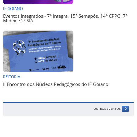
IF GOIANO
Eventos Integrados - 7° Integra, 15° Semapós, 14° CPPG, 7°
Midex e 2ª SIA
REITORIA
II Encontro dos Núcleos Pedagógicos do IF Goiano
OUTROS EVENTOS