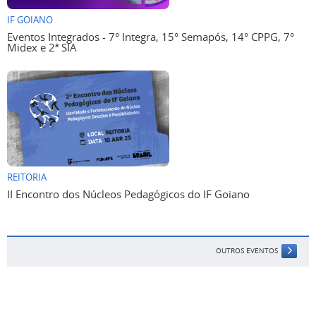
IF GOIANO
Eventos Integrados - 7° Integra, 15° Semapós, 14° CPPG, 7°
Midex e 2ª SIA
REITORIA
II Encontro dos Núcleos Pedagógicos do IF Goiano
OUTROS EVENTOS