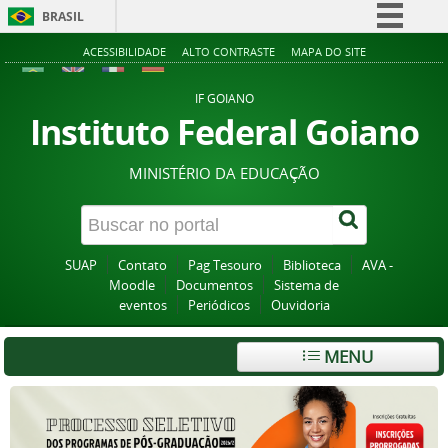
BRASIL
Simplifique!
ACESSIBILIDADE
ALTO CONTRASTE
MAPA DO SITE
Comunica BR
IF GOIANO
Participe
Instituto Federal Goiano
Acesso à informação
MINISTÉRIO DA EDUCAÇÃO
Legislação
Canais
SUAP
Contato
Pag Tesouro
Biblioteca
AVA -
Moodle
Documentos
Sistema de
eventos
Periódicos
Ouvidoria
MENU