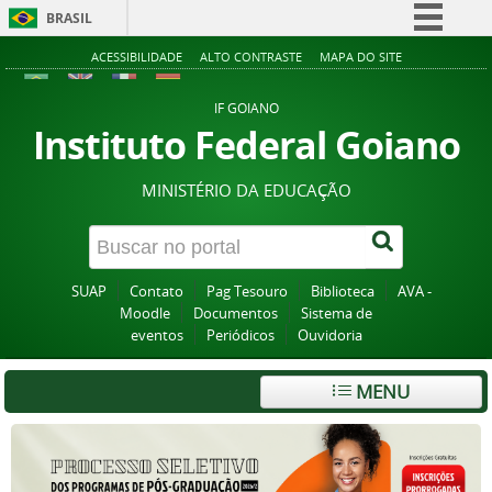
BRASIL
Simplifique!
ACESSIBILIDADE
ALTO CONTRASTE
MAPA DO SITE
Comunica BR
IF GOIANO
Participe
Instituto Federal Goiano
Acesso à informação
MINISTÉRIO DA EDUCAÇÃO
Legislação
Canais
SUAP
Contato
Pag Tesouro
Biblioteca
AVA -
Moodle
Documentos
Sistema de
eventos
Periódicos
Ouvidoria
MENU