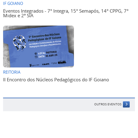
IF GOIANO
Eventos Integrados - 7° Integra, 15° Semapós, 14° CPPG, 7°
Midex e 2ª SIA
REITORIA
II Encontro dos Núcleos Pedagógicos do IF Goiano
OUTROS EVENTOS