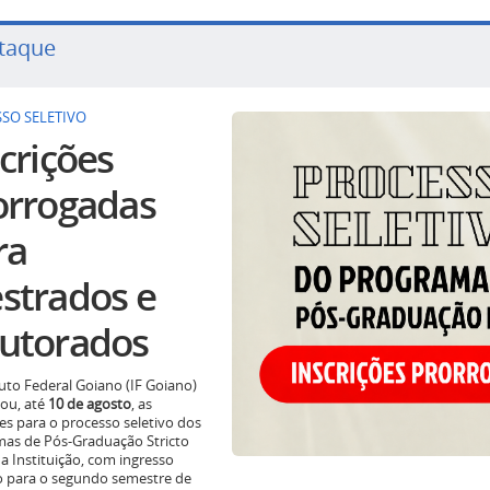
taque
SO SELETIVO
crições
orrogadas
ra
strados e
utorados
tuto Federal Goiano (IF Goiano)
ou, até
10 de agosto
, as
ões para o processo seletivo dos
as de Pós-Graduação Stricto
a Instituição, com ingresso
o para o segundo semestre de