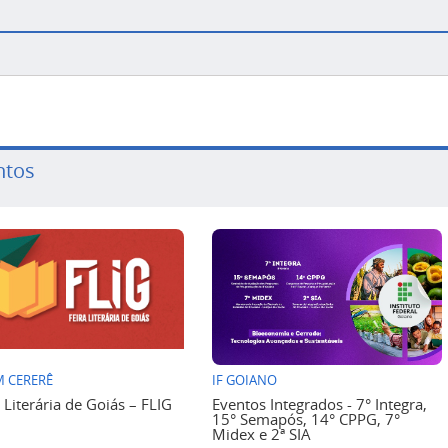
ntos
 CERERÊ
IF GOIANO
a Literária de Goiás – FLIG
Eventos Integrados - 7° Integra,
15° Semapós, 14° CPPG, 7°
Midex e 2ª SIA