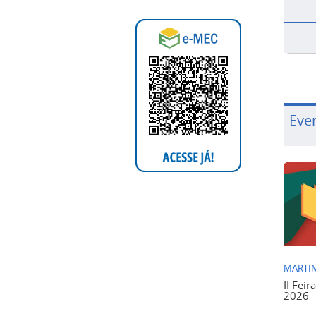
Eve
MARTIM
II Feir
2026