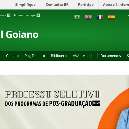
Simplifique!
Comunica BR
Participe
Acesso à infor
 busca
3
Ir para o rodapé
4
al Goiano
Contato
Pag Tesouro
Biblioteca
AVA - Moodle
Documentos
S