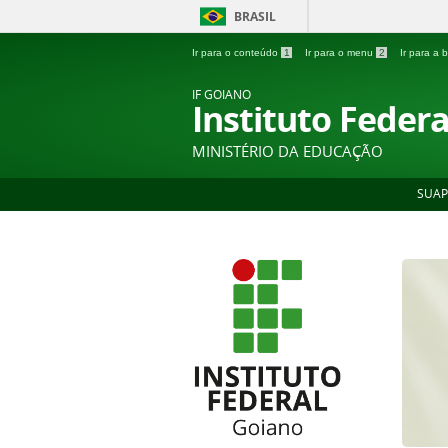
BRASIL
Ir para o conteúdo
1
Ir para o menu
2
Ir para a
IF GOIANO
Instituto Feder
MINISTÉRIO DA EDUCAÇÃO
SUAP