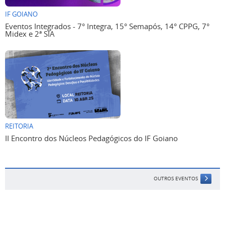
IF GOIANO
Eventos Integrados - 7° Integra, 15° Semapós, 14° CPPG, 7°
Midex e 2ª SIA
REITORIA
II Encontro dos Núcleos Pedagógicos do IF Goiano
OUTROS EVENTOS