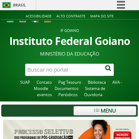
BRASIL
Simplifique!
ACESSIBILIDADE
ALTO CONTRASTE
MAPA DO SITE
Comunica BR
IF GOIANO
Participe
Instituto Federal Goiano
Acesso à informação
MINISTÉRIO DA EDUCAÇÃO
Legislação
Canais
SUAP
Contato
Pag Tesouro
Biblioteca
AVA -
Moodle
Documentos
Sistema de
eventos
Periódicos
Ouvidoria
MENU