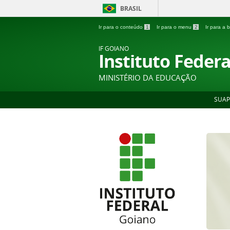
BRASIL
Ir para o conteúdo
1
Ir para o menu
2
Ir para a
IF GOIANO
Instituto Feder
MINISTÉRIO DA EDUCAÇÃO
SUAP