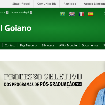
Simplifique!
Comunica BR
Participe
Acesso à infor
 busca
3
Ir para o rodapé
4
al Goiano
Contato
Pag Tesouro
Biblioteca
AVA - Moodle
Documentos
S