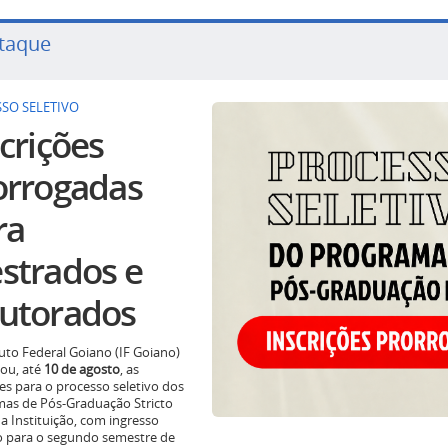
taque
SO SELETIVO
crições
orrogadas
ra
strados e
utorados
tuto Federal Goiano (IF Goiano)
ou, até
10 de agosto
, as
ões para o processo seletivo dos
as de Pós-Graduação Stricto
a Instituição, com ingresso
o para o segundo semestre de