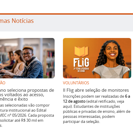
mas Notícias
SÃO
VOLUNTÁRIOS
ano seleciona propostas de
II Flig abre seleção de monitores
os voltados ao acesso,
Inscrições podem ser realizadas de
6 a
ência e êxito
12 de agosto
(edital retificado, veja
ivas selecionadas vão compor
aqui). Estudantes de instituições
tura institucional ao Edital
públicas e privadas de ensino, além de
EC nº 05/2026. Cada proposta
pessoas interessadas, podem
solicitar até R$ 30 mil em
participar da seleção.
s.