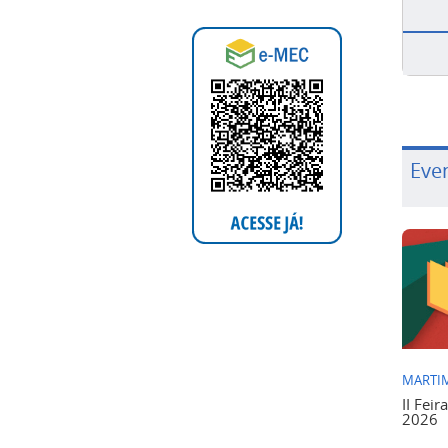
Eve
MARTIM
II Feir
2026