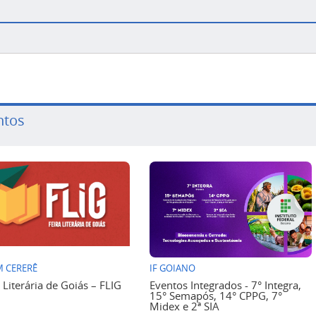
ntos
 CERERÊ
IF GOIANO
a Literária de Goiás – FLIG
Eventos Integrados - 7° Integra,
15° Semapós, 14° CPPG, 7°
Midex e 2ª SIA