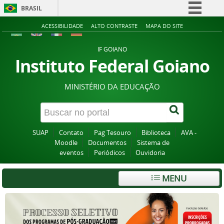
BRASIL
Simplifique!
ACESSIBILIDADE
ALTO CONTRASTE
MAPA DO SITE
Comunica BR
IF GOIANO
Participe
Instituto Federal Goiano
Acesso à informação
MINISTÉRIO DA EDUCAÇÃO
Legislação
Canais
SUAP
Contato
Pag Tesouro
Biblioteca
AVA -
Moodle
Documentos
Sistema de
eventos
Periódicos
Ouvidoria
MENU