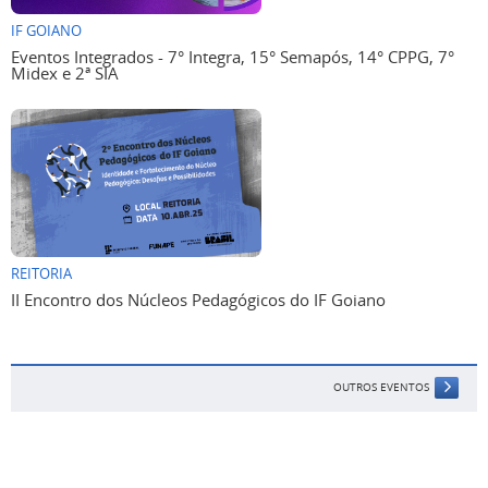
IF GOIANO
Eventos Integrados - 7° Integra, 15° Semapós, 14° CPPG, 7°
Midex e 2ª SIA
REITORIA
II Encontro dos Núcleos Pedagógicos do IF Goiano
OUTROS EVENTOS