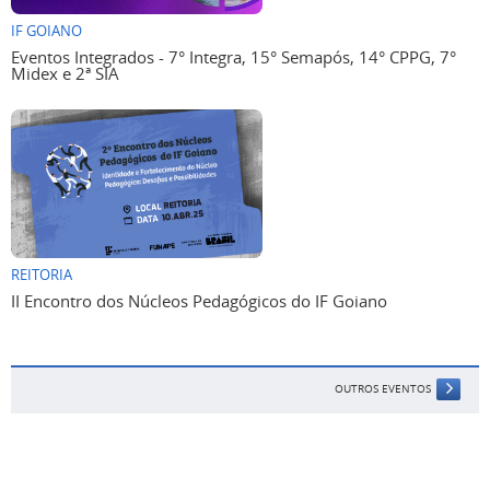
IF GOIANO
Eventos Integrados - 7° Integra, 15° Semapós, 14° CPPG, 7°
Midex e 2ª SIA
REITORIA
II Encontro dos Núcleos Pedagógicos do IF Goiano
OUTROS EVENTOS