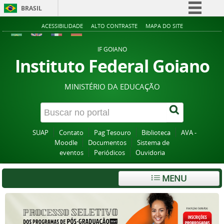
BRASIL
Simplifique!
ACESSIBILIDADE
ALTO CONTRASTE
MAPA DO SITE
Comunica BR
IF GOIANO
Participe
Instituto Federal Goiano
Acesso à informação
MINISTÉRIO DA EDUCAÇÃO
Legislação
Canais
SUAP
Contato
Pag Tesouro
Biblioteca
AVA -
Moodle
Documentos
Sistema de
eventos
Periódicos
Ouvidoria
MENU