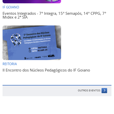
IF GOIANO
Eventos Integrados - 7° Integra, 15° Semapós, 14° CPPG, 7°
Midex e 2ª SIA
REITORIA
II Encontro dos Núcleos Pedagógicos do IF Goiano
OUTROS EVENTOS