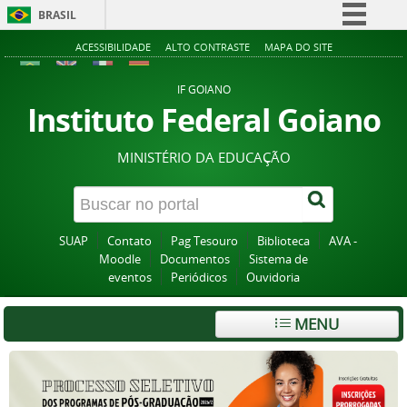
BRASIL
Simplifique!
ACESSIBILIDADE
ALTO CONTRASTE
MAPA DO SITE
Comunica BR
IF GOIANO
Participe
Instituto Federal Goiano
Acesso à informação
MINISTÉRIO DA EDUCAÇÃO
Legislação
Canais
SUAP
Contato
Pag Tesouro
Biblioteca
AVA -
Moodle
Documentos
Sistema de
eventos
Periódicos
Ouvidoria
MENU