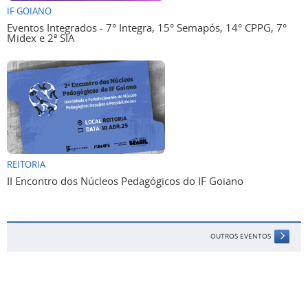
IF GOIANO
Eventos Integrados - 7° Integra, 15° Semapós, 14° CPPG, 7°
Midex e 2ª SIA
REITORIA
II Encontro dos Núcleos Pedagógicos do IF Goiano
OUTROS EVENTOS