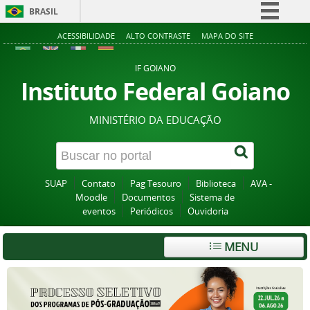
BRASIL
Simplifique!
ACESSIBILIDADE
ALTO CONTRASTE
MAPA DO SITE
Comunica BR
IF GOIANO
Participe
Instituto Federal Goiano
Acesso à informação
MINISTÉRIO DA EDUCAÇÃO
Legislação
Canais
SUAP
Contato
Pag Tesouro
Biblioteca
AVA -
Moodle
Documentos
Sistema de
eventos
Periódicos
Ouvidoria
MENU