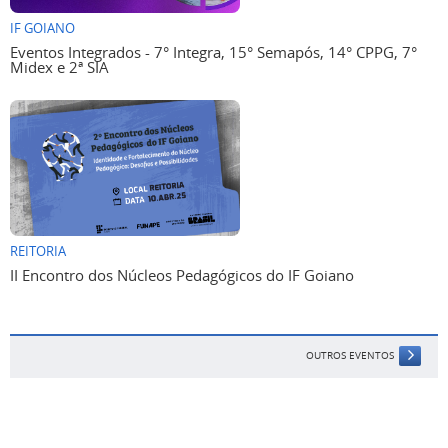
IF GOIANO
Eventos Integrados - 7° Integra, 15° Semapós, 14° CPPG, 7°
Midex e 2ª SIA
REITORIA
II Encontro dos Núcleos Pedagógicos do IF Goiano
OUTROS EVENTOS