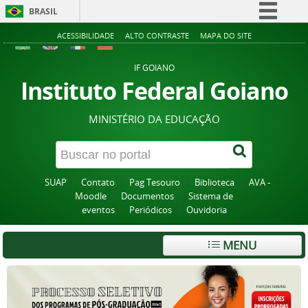
BRASIL
Simplifique!
ACESSIBILIDADE
ALTO CONTRASTE
MAPA DO SITE
Comunica BR
IF GOIANO
Participe
Instituto Federal Goiano
Acesso à informação
MINISTÉRIO DA EDUCAÇÃO
Legislação
Canais
SUAP
Contato
Pag Tesouro
Biblioteca
AVA -
Moodle
Documentos
Sistema de
eventos
Periódicos
Ouvidoria
MENU