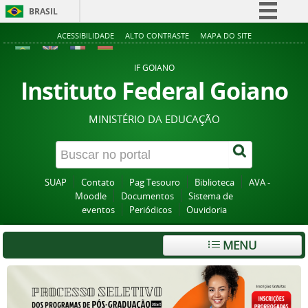
BRASIL
Simplifique!
ACESSIBILIDADE
ALTO CONTRASTE
MAPA DO SITE
Comunica BR
IF GOIANO
Participe
Instituto Federal Goiano
Acesso à informação
MINISTÉRIO DA EDUCAÇÃO
Legislação
Canais
SUAP
Contato
Pag Tesouro
Biblioteca
AVA -
Moodle
Documentos
Sistema de
eventos
Periódicos
Ouvidoria
MENU