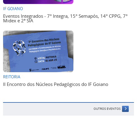
IF GOIANO
Eventos Integrados - 7° Integra, 15° Semapós, 14° CPPG, 7°
Midex e 2ª SIA
REITORIA
II Encontro dos Núcleos Pedagógicos do IF Goiano
OUTROS EVENTOS