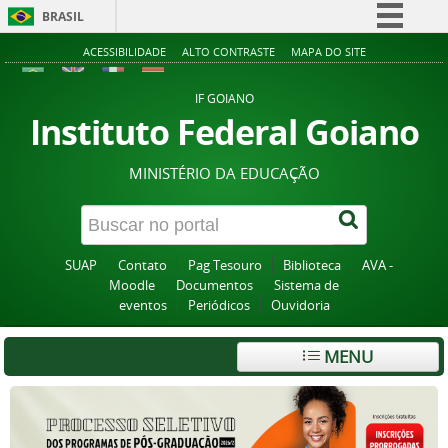
BRASIL
Simplifique!
ACESSIBILIDADE
ALTO CONTRASTE
MAPA DO SITE
Comunica BR
IF GOIANO
Participe
Instituto Federal Goiano
Acesso à informação
MINISTÉRIO DA EDUCAÇÃO
Legislação
Canais
SUAP
Contato
Pag Tesouro
Biblioteca
AVA -
Moodle
Documentos
Sistema de
eventos
Periódicos
Ouvidoria
MENU