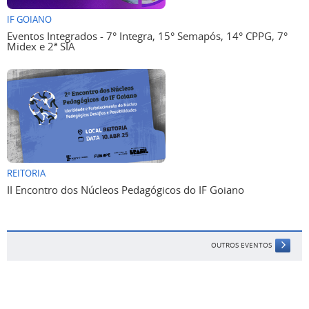
IF GOIANO
Eventos Integrados - 7° Integra, 15° Semapós, 14° CPPG, 7°
Midex e 2ª SIA
REITORIA
II Encontro dos Núcleos Pedagógicos do IF Goiano
OUTROS EVENTOS