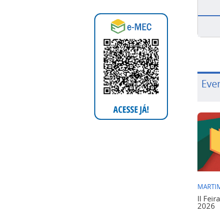
Eve
MARTIM
II Feir
2026