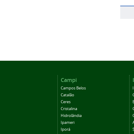
Campi
Campos Belos
Catalão
Ceres
Cristalina
Hidrolândia
Ipameri
Iporá
Morrinhos
Posse