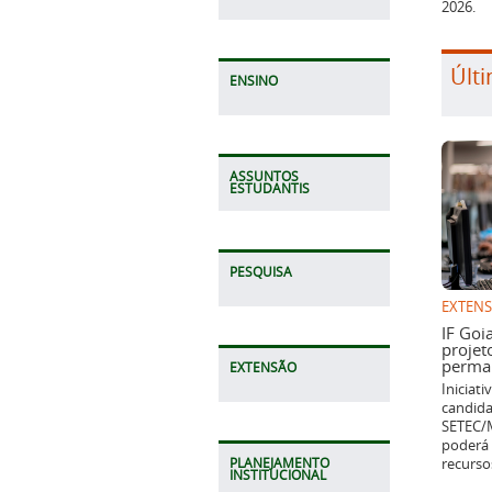
Últi
ENSINO
ASSUNTOS
ESTUDANTIS
EXTEN
PESQUISA
IF Goi
projet
perman
Iniciat
candida
EXTENSÃO
SETEC/M
poderá 
recurso
PLANEJAMENTO
INSTITUCIONAL