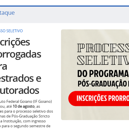
taque
SO SELETIVO
crições
orrogadas
ra
strados e
utorados
tuto Federal Goiano (IF Goiano)
ou, até
10 de agosto
, as
ões para o processo seletivo dos
as de Pós-Graduação Stricto
a Instituição, com ingresso
o para o segundo semestre de