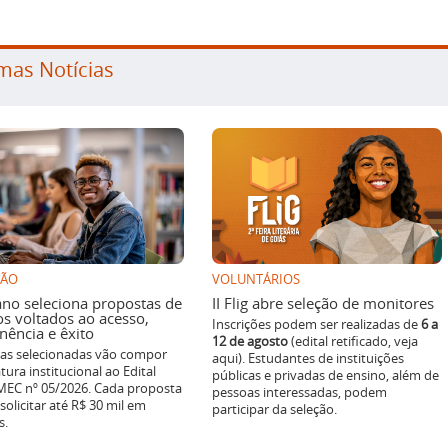
mas Notícias
SÃO
VOLUNTÁRIOS
ano seleciona propostas de
II Flig abre seleção de monitores
os voltados ao acesso,
Inscrições podem ser realizadas de
6 a
ência e êxito
12 de agosto
(edital retificado, veja
ivas selecionadas vão compor
aqui). Estudantes de instituições
tura institucional ao Edital
públicas e privadas de ensino, além de
EC nº 05/2026. Cada proposta
pessoas interessadas, podem
solicitar até R$ 30 mil em
participar da seleção.
s.