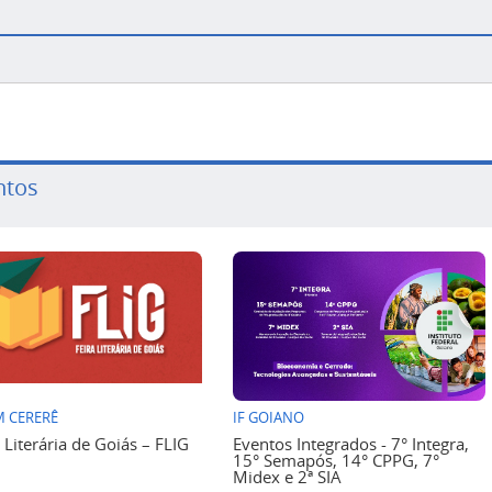
ntos
 CERERÊ
IF GOIANO
a Literária de Goiás – FLIG
Eventos Integrados - 7° Integra,
15° Semapós, 14° CPPG, 7°
Midex e 2ª SIA