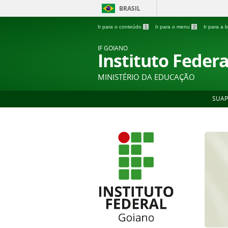
BRASIL
Ir para o conteúdo
1
Ir para o menu
2
Ir para a
IF GOIANO
Instituto Feder
MINISTÉRIO DA EDUCAÇÃO
SUAP