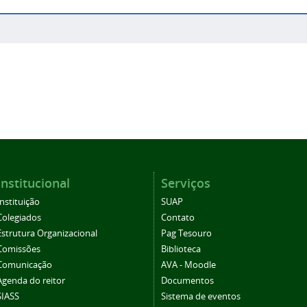
Institucional
Serviços
Instituição
SUAP
Colegiados
Contato
Estrutura Organizacional
Pag Tesouro
Comissões
Biblioteca
Comunicação
AVA - Moodle
Agenda do reitor
Documentos
SIASS
Sistema de eventos
Eleições CS
Periódicos
SEI/Suap
Ouvidoria