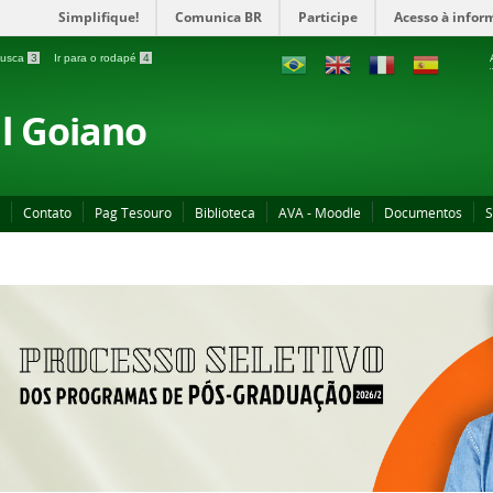
Simplifique!
Comunica BR
Participe
Acesso à infor
 busca
3
Ir para o rodapé
4
al Goiano
Contato
Pag Tesouro
Biblioteca
AVA - Moodle
Documentos
S