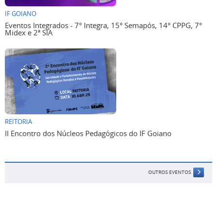
IF GOIANO
Eventos Integrados - 7° Integra, 15° Semapós, 14° CPPG, 7°
Midex e 2ª SIA
REITORIA
II Encontro dos Núcleos Pedagógicos do IF Goiano
OUTROS EVENTOS