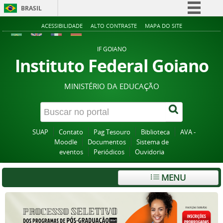
BRASIL
Simplifique!
ACESSIBILIDADE
ALTO CONTRASTE
MAPA DO SITE
Comunica BR
IF GOIANO
Participe
Instituto Federal Goiano
Acesso à informação
MINISTÉRIO DA EDUCAÇÃO
Legislação
Canais
SUAP
Contato
Pag Tesouro
Biblioteca
AVA -
Moodle
Documentos
Sistema de
eventos
Periódicos
Ouvidoria
MENU