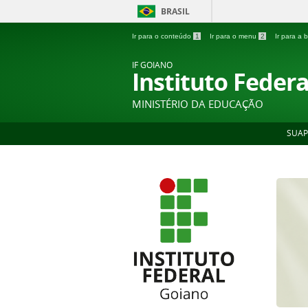
BRASIL
Ir para o conteúdo
1
Ir para o menu
2
Ir para a
IF GOIANO
Instituto Feder
MINISTÉRIO DA EDUCAÇÃO
SUAP