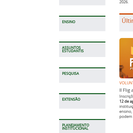
2026.
Últi
ENSINO
ASSUNTOS
ESTUDANTIS
PESQUISA
VOLUN
II Fli
Inscriç
EXTENSÃO
12 de a
institu
ensino,
podem p
PLANEJAMENTO
INSTITUCIONAL