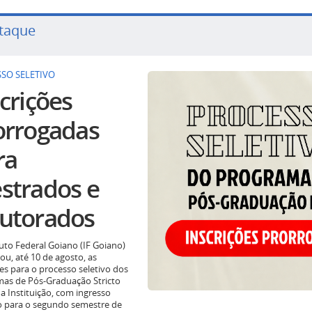
taque
SO SELETIVO
crições
orrogadas
ra
strados e
utorados
tuto Federal Goiano (IF Goiano)
ou, até 10 de agosto, as
ões para o processo seletivo dos
as de Pós-Graduação Stricto
a Instituição, com ingresso
o para o segundo semestre de