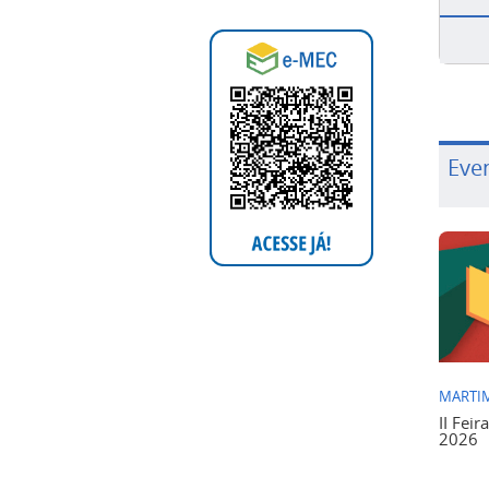
Eve
MARTIM
II Feir
2026