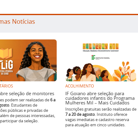
mas Notícias
TÁRIOS
ACOLHIMENTO
g abre seleção de monitores
IF Goiano abre seleção para
cuidadores infantis do Programa
ões podem ser realizadas de
6 a
Mulheres Mil – Mais Cuidados
gosto
. Estudantes de
Inscrições gratuitas serão realizadas de
ições públicas e privadas de
7 a 20 de agosto
. Instituto oferece
 além de pessoas interessadas,
vagas imediatas e cadastro reserva
articipar da seleção.
para atuação em cinco unidades.