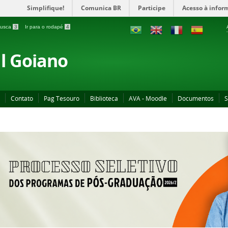
Simplifique!
Comunica BR
Participe
Acesso à infor
 busca
3
Ir para o rodapé
4
al Goiano
Contato
Pag Tesouro
Biblioteca
AVA - Moodle
Documentos
S