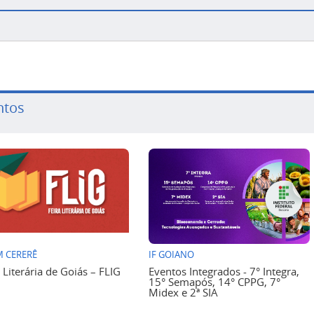
ntos
 CERERÊ
IF GOIANO
a Literária de Goiás – FLIG
Eventos Integrados - 7° Integra,
15° Semapós, 14° CPPG, 7°
Midex e 2ª SIA