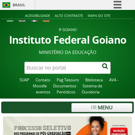
BRASIL
Simplifique!
ACESSIBILIDADE
ALTO CONTRASTE
MAPA DO SITE
Comunica BR
IF GOIANO
Participe
Instituto Federal Goiano
Acesso à informação
MINISTÉRIO DA EDUCAÇÃO
Legislação
Canais
SUAP
Contato
Pag Tesouro
Biblioteca
AVA -
Moodle
Documentos
Sistema de
eventos
Periódicos
Ouvidoria
MENU