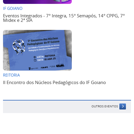
IF GOIANO
Eventos Integrados - 7° Integra, 15° Semapós, 14° CPPG, 7°
Midex e 2ª SIA
REITORIA
II Encontro dos Núcleos Pedagógicos do IF Goiano
OUTROS EVENTOS