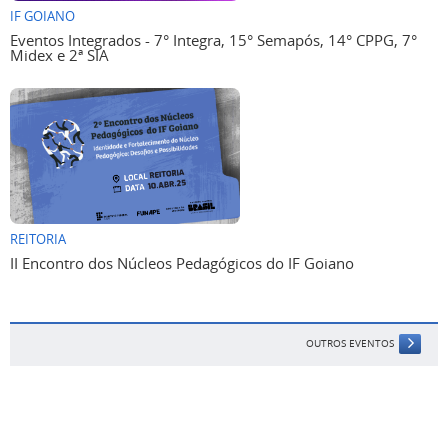
IF GOIANO
Eventos Integrados - 7° Integra, 15° Semapós, 14° CPPG, 7°
Midex e 2ª SIA
REITORIA
II Encontro dos Núcleos Pedagógicos do IF Goiano
OUTROS EVENTOS