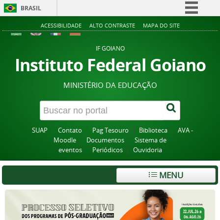
BRASIL
Simplifique!
ACESSIBILIDADE
ALTO CONTRASTE
MAPA DO SITE
Comunica BR
IF GOIANO
Participe
Instituto Federal Goiano
Acesso à informação
MINISTÉRIO DA EDUCAÇÃO
Legislação
Canais
SUAP
Contato
Pag Tesouro
Biblioteca
AVA -
Moodle
Documentos
Sistema de
eventos
Periódicos
Ouvidoria
MENU