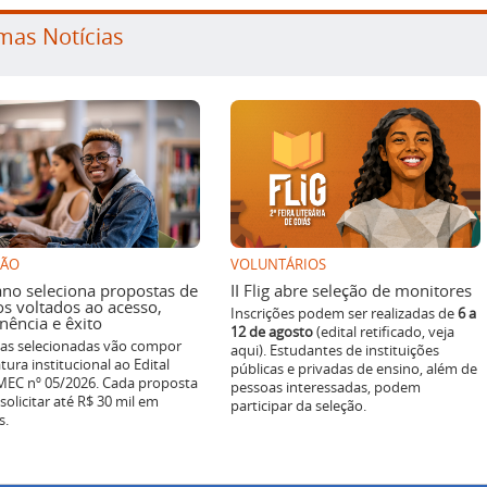
mas Notícias
SÃO
VOLUNTÁRIOS
ano seleciona propostas de
II Flig abre seleção de monitores
os voltados ao acesso,
Inscrições podem ser realizadas de
6 a
ência e êxito
12 de agosto
(edital retificado, veja
ivas selecionadas vão compor
aqui). Estudantes de instituições
tura institucional ao Edital
públicas e privadas de ensino, além de
EC nº 05/2026. Cada proposta
pessoas interessadas, podem
solicitar até R$ 30 mil em
participar da seleção.
s.