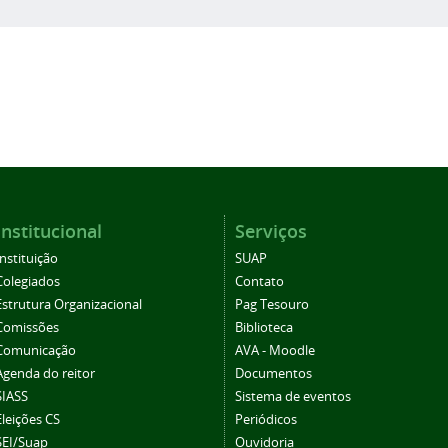
Institucional
Serviços
Instituição
SUAP
Colegiados
Contato
Estrutura Organizacional
Pag Tesouro
Comissões
Biblioteca
Comunicação
AVA - Moodle
Agenda do reitor
Documentos
SIASS
Sistema de eventos
Eleições CS
Periódicos
SEI/Suap
Ouvidoria