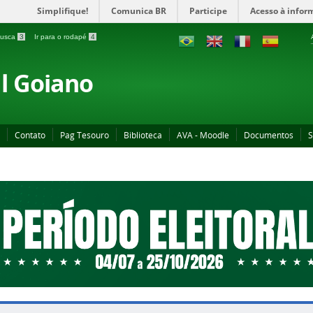
Simplifique!
Comunica BR
Participe
Acesso à infor
 busca
3
Ir para o rodapé
4
al Goiano
Contato
Pag Tesouro
Biblioteca
AVA - Moodle
Documentos
S