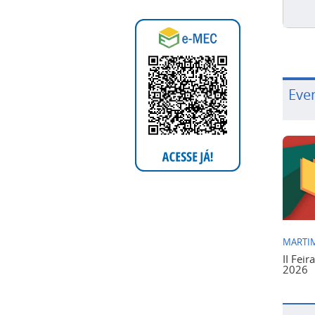
Eve
MARTIM
II Feir
2026