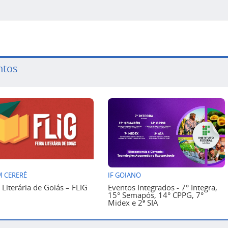
ntos
 CERERÊ
IF GOIANO
a Literária de Goiás – FLIG
Eventos Integrados - 7° Integra,
15° Semapós, 14° CPPG, 7°
Midex e 2ª SIA