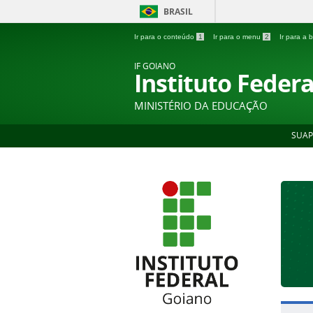
BRASIL
Ir para o conteúdo
1
Ir para o menu
2
Ir para a
IF GOIANO
Instituto Feder
MINISTÉRIO DA EDUCAÇÃO
SUAP