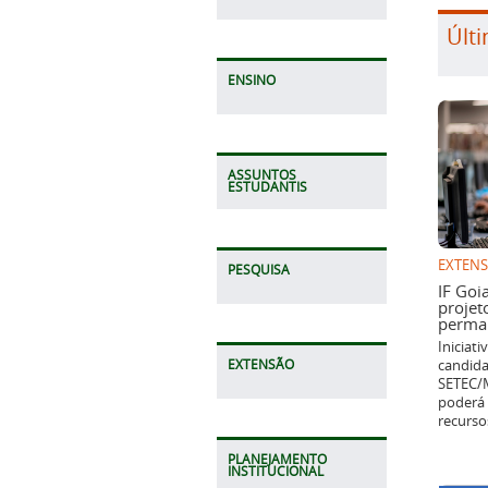
Últi
ENSINO
ASSUNTOS
ESTUDANTIS
EXTEN
PESQUISA
IF Goi
projet
perman
Iniciat
candida
EXTENSÃO
SETEC/M
poderá 
recurso
PLANEJAMENTO
INSTITUCIONAL