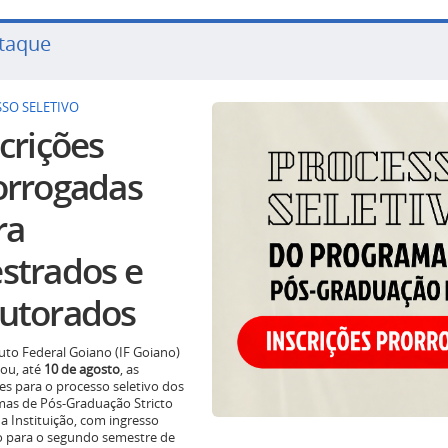
taque
SO SELETIVO
crições
orrogadas
ra
strados e
utorados
tuto Federal Goiano (IF Goiano)
ou, até
10 de agosto
, as
ões para o processo seletivo dos
as de Pós-Graduação Stricto
a Instituição, com ingresso
o para o segundo semestre de