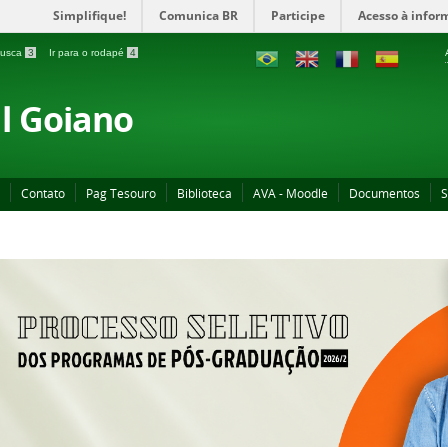
Simplifique!
Comunica BR
Participe
Acesso à infor
 busca
3
Ir para o rodapé
4
al Goiano
Contato
Pag Tesouro
Biblioteca
AVA - Moodle
Documentos
S