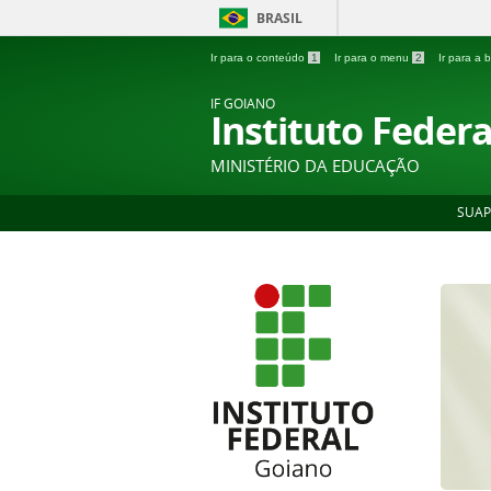
BRASIL
Ir para o conteúdo
1
Ir para o menu
2
Ir para a
IF GOIANO
Instituto Feder
MINISTÉRIO DA EDUCAÇÃO
SUAP