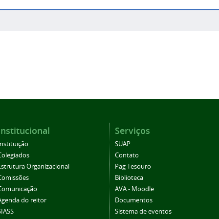
Institucional
Serviços
Instituição
SUAP
Colegiados
Contato
Estrutura Organizacional
Pag Tesouro
Comissões
Biblioteca
Comunicação
AVA - Moodle
Agenda do reitor
Documentos
SIASS
Sistema de eventos
Eleições CS
Periódicos
SEI/Suap
Ouvidoria