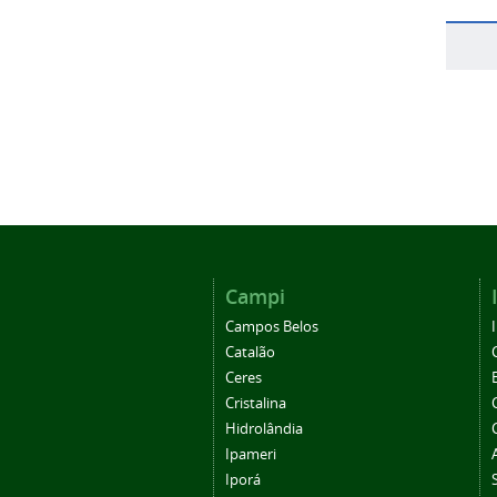
Campi
Campos Belos
Catalão
Ceres
Cristalina
Hidrolândia
Ipameri
Iporá
Morrinhos
Posse