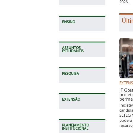
Últi
ENSINO
ASSUNTOS
ESTUDANTIS
EXTEN
PESQUISA
IF Goi
projet
perman
Iniciat
candida
EXTENSÃO
SETEC/M
poderá 
recurso
PLANEJAMENTO
INSTITUCIONAL