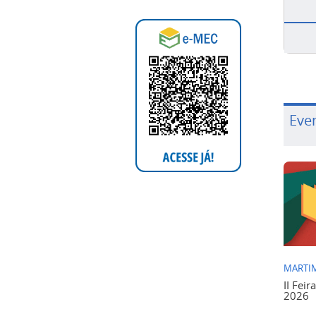
Eve
MARTIM
II Feir
2026