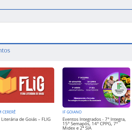
ntos
 CERERÊ
IF GOIANO
a Literária de Goiás – FLIG
Eventos Integrados - 7° Integra,
15° Semapós, 14° CPPG, 7°
Midex e 2ª SIA